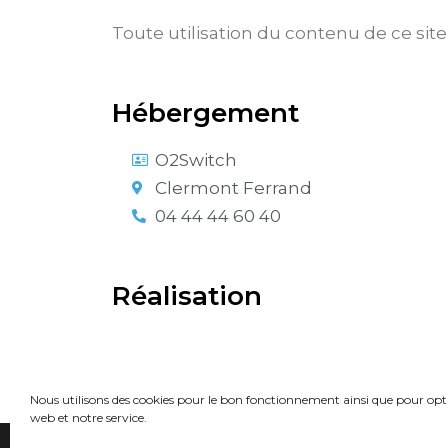
Toute utilisation du contenu de ce sit
Hébergement
O2Switch
Clermont Ferrand
04 44 44 60 40
Réalisation
Waoo Agency
06 79 57 32 86
christophe @ waoo.agency
Nous utilisons des cookies pour le bon fonctionnement ainsi que pour opti
web et notre service.