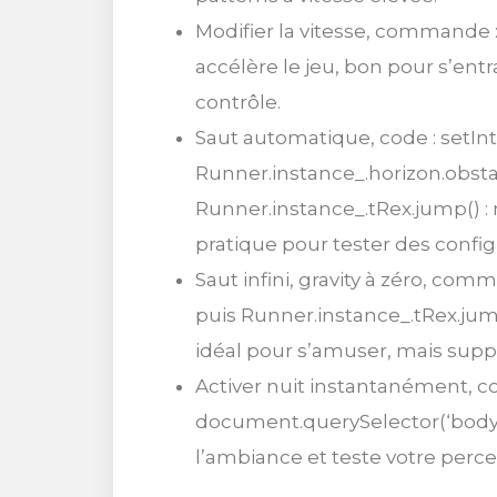
Modifier la vitesse, commande :
accélère le jeu, bon pour s’entra
contrôle.
Saut automatique, code : setInte
Runner.instance_.horizon.obsta
Runner.instance_.tRex.jump() : nu
pratique pour tester des config
Saut infini, gravity à zéro, com
puis Runner.instance_.tRex.jumpi
idéal pour s’amuser, mais sup
Activer nuit instantanément, 
document.querySelector(‘body’).st
l’ambiance et teste votre perc