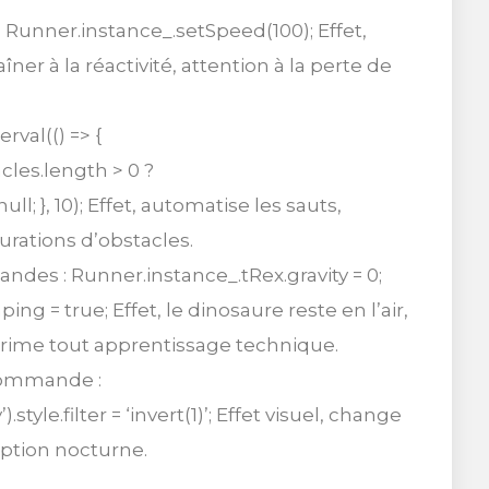
 Runner.instance_.setSpeed(100); Effet,
îner à la réactivité, attention à la perte de
rval(() => {
cles.length > 0 ?
ll; }, 10); Effet, automatise les sauts,
urations d’obstacles.
mandes : Runner.instance_.tRex.gravity = 0;
ng = true; Effet, le dinosaure reste en l’air,
prime tout apprentissage technique.
commande :
yle.filter = ‘invert(1)’; Effet visuel, change
eption nocturne.